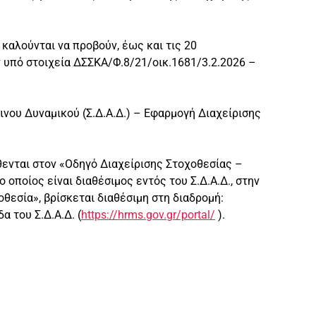
 καλούνται να προβούν, έως και τις 20
 υπό στοιχεία ΔΣΣΚΑ/Φ.8/21/οικ.1681/3.2.2026 –
ου Δυναμικού (Σ.Δ.Α.Δ.) – Εφαρμογή Διαχείρισης
θενται στον «Οδηγό Διαχείρισης Στοχοθεσίας –
 οποίος είναι διαθέσιμος εντός του Σ.Δ.Α.Δ., στην
εσία», βρίσκεται διαθέσιμη στη διαδρομή:
 του Σ.Δ.Α.Δ. (
https://hrms.gov.gr/portal/
).