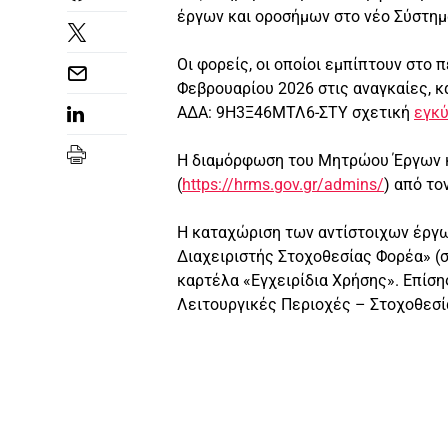
έργων και οροσήμων στο νέο Σύστημα
Οι φορείς, οι οποίοι εμπίπτουν στο 
Φεβρουαρίου 2026 στις αναγκαίες, κ
ΑΔΑ: 9Η3Ξ46ΜΤΛ6-ΣΤΥ σχετική
εγκύ
Η διαμόρφωση του Μητρώου Έργων κα
(
https://hrms.gov.gr/admins/
) από το
Η καταχώριση των αντίστοιχων έργω
Διαχειριστής Στοχοθεσίας Φορέα» (συ
καρτέλα «Εγχειρίδια Χρήσης». Επίσης
Λειτουργικές Περιοχές – Στοχοθεσία