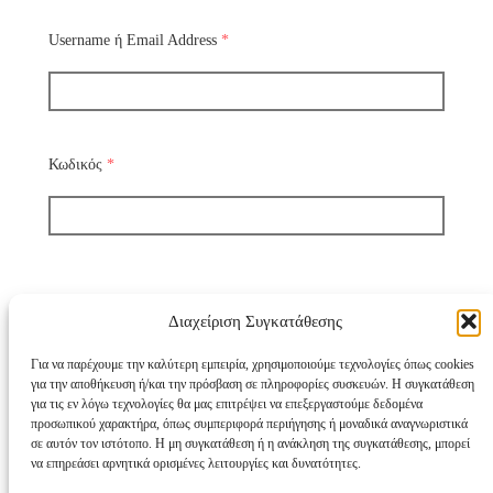
Username ή Email Address
*
Κωδικός
*
Διαχείριση Συγκατάθεσης
Να με θυμάσαι
Για να παρέχουμε την καλύτερη εμπειρία, χρησιμοποιούμε τεχνολογίες όπως cookies
για την αποθήκευση ή/και την πρόσβαση σε πληροφορίες συσκευών. Η συγκατάθεση
για τις εν λόγω τεχνολογίες θα μας επιτρέψει να επεξεργαστούμε δεδομένα
Χάσατε τον κωδικό σας;
προσωπικού χαρακτήρα, όπως συμπεριφορά περιήγησης ή μοναδικά αναγνωριστικά
σε αυτόν τον ιστότοπο. Η μη συγκατάθεση ή η ανάκληση της συγκατάθεσης, μπορεί
να επηρεάσει αρνητικά ορισμένες λειτουργίες και δυνατότητες.