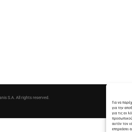
is S.A. All rights reserved.
Για να παρέ
για την απο
για τις εν 
προσωπικού
αυτόν τον ι
επηρεάσει α