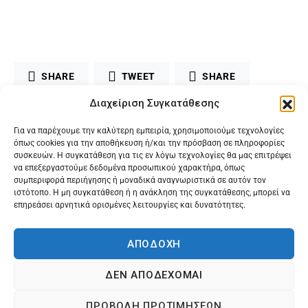
SHARE
TWEET
SHARE
Διαχείριση Συγκατάθεσης
MAIL
PRINT
Για να παρέχουμε την καλύτερη εμπειρία, χρησιμοποιούμε τεχνολογίες
όπως cookies για την αποθήκευση ή/και την πρόσβαση σε πληροφορίες
συσκευών. Η συγκατάθεση για τις εν λόγω τεχνολογίες θα μας επιτρέψει
να επεξεργαστούμε δεδομένα προσωπικού χαρακτήρα, όπως
συμπεριφορά περιήγησης ή μοναδικά αναγνωριστικά σε αυτόν τον
ιστότοπο. Η μη συγκατάθεση ή η ανάκληση της συγκατάθεσης, μπορεί να
επηρεάσει αρνητικά ορισμένες λειτουργίες και δυνατότητες.
ΑΠΟΔΟΧΗ
ΔΕΝ ΑΠΟΔΕΧΟΜΑΙ
@2024 Karagilanis S.A. All rights reserved.
ΠΡΟΒΟΛΗ ΠΡΟΤΙΜΗΣΕΩΝ