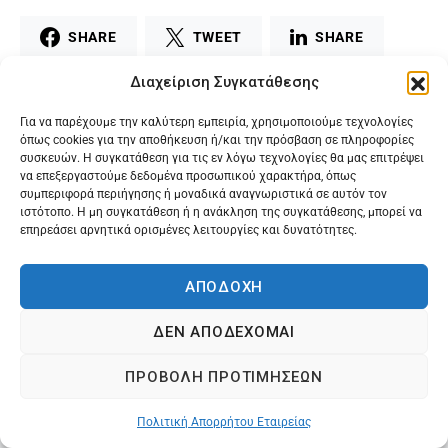
SHARE
TWEET
SHARE
Διαχείριση Συγκατάθεσης
MAIL
PRINT
Για να παρέχουμε την καλύτερη εμπειρία, χρησιμοποιούμε τεχνολογίες
όπως cookies για την αποθήκευση ή/και την πρόσβαση σε πληροφορίες
συσκευών. Η συγκατάθεση για τις εν λόγω τεχνολογίες θα μας επιτρέψει
να επεξεργαστούμε δεδομένα προσωπικού χαρακτήρα, όπως
συμπεριφορά περιήγησης ή μοναδικά αναγνωριστικά σε αυτόν τον
ιστότοπο. Η μη συγκατάθεση ή η ανάκληση της συγκατάθεσης, μπορεί να
επηρεάσει αρνητικά ορισμένες λειτουργίες και δυνατότητες.
ΑΠΟΔΟΧΗ
ΔΕΝ ΑΠΟΔΕΧΟΜΑΙ
@2024 Karagilanis S.A. All rights reserved.
ΠΡΟΒΟΛΗ ΠΡΟΤΙΜΗΣΕΩΝ
Πολιτική Απορρήτου Εταιρείας