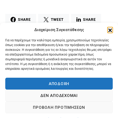
SHARE
TWEET
SHARE
Διαχείριση Συγκατάθεσης
MAIL
PRINT
Για να παρέχουμε την καλύτερη εμπειρία, χρησιμοποιούμε τεχνολογίες
όπως cookies για την αποθήκευση ή/και την πρόσβαση σε πληροφορίες
συσκευών. Η συγκατάθεση για τις εν λόγω τεχνολογίες θα μας επιτρέψει
να επεξεργαστούμε δεδομένα προσωπικού χαρακτήρα, όπως
συμπεριφορά περιήγησης ή μοναδικά αναγνωριστικά σε αυτόν τον
ιστότοπο. Η μη συγκατάθεση ή η ανάκληση της συγκατάθεσης, μπορεί να
επηρεάσει αρνητικά ορισμένες λειτουργίες και δυνατότητες.
ΑΠΟΔΟΧΗ
ΔΕΝ ΑΠΟΔΕΧΟΜΑΙ
@2024 Karagilanis S.A. All rights reserved.
ΠΡΟΒΟΛΗ ΠΡΟΤΙΜΗΣΕΩΝ