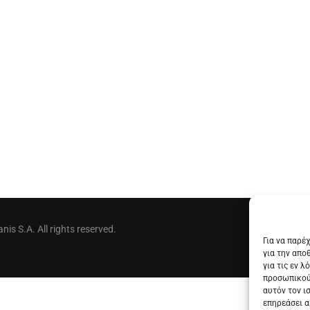
is S.A. All rights reserved.
Για να παρέ
για την απο
για τις εν 
προσωπικού
αυτόν τον ι
επηρεάσει α