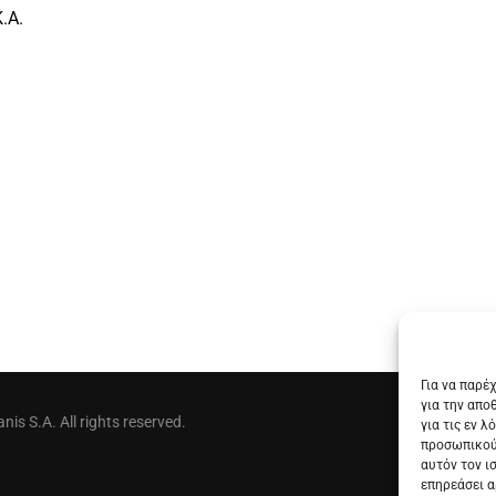
.Α.
Για να παρέ
για την απο
is S.A. All rights reserved.
για τις εν 
προσωπικού
αυτόν τον ι
επηρεάσει α