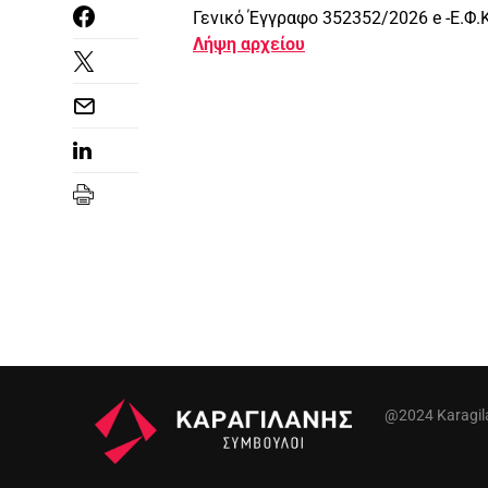
Γενικό Έγγραφο 352352/2026 e -Ε.Φ.Κ
Λήψη αρχείου
@2024 Karagilan