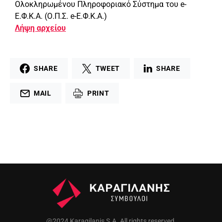
Ολοκληρωμένου Πληροφοριακό Σύστημα του e-
Ε.Φ.Κ.Α. (Ο.Π.Σ. e-Ε.Φ.Κ.Α.)
Λήψη αρχείου
SHARE
TWEET
SHARE
MAIL
PRINT
@2024 Karagilanis S.A. All rights reserved.