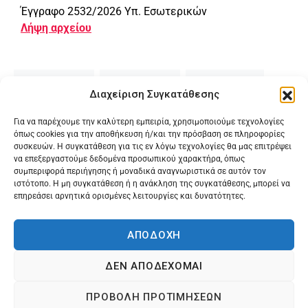
Έγγραφο 2532/2026 Υπ. Εσωτερικών
Λήψη αρχείου
SHARE
TWEET
SHARE
Διαχείριση Συγκατάθεσης
MAIL
PRINT
Για να παρέχουμε την καλύτερη εμπειρία, χρησιμοποιούμε τεχνολογίες
όπως cookies για την αποθήκευση ή/και την πρόσβαση σε πληροφορίες
συσκευών. Η συγκατάθεση για τις εν λόγω τεχνολογίες θα μας επιτρέψει
να επεξεργαστούμε δεδομένα προσωπικού χαρακτήρα, όπως
συμπεριφορά περιήγησης ή μοναδικά αναγνωριστικά σε αυτόν τον
ιστότοπο. Η μη συγκατάθεση ή η ανάκληση της συγκατάθεσης, μπορεί να
επηρεάσει αρνητικά ορισμένες λειτουργίες και δυνατότητες.
ΑΠΟΔΟΧΗ
ΔΕΝ ΑΠΟΔΕΧΟΜΑΙ
@2024 Karagilanis S.A. All rights reserved.
ΠΡΟΒΟΛΗ ΠΡΟΤΙΜΗΣΕΩΝ