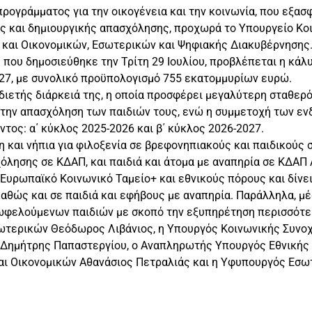
προγράμματος για την οικογένεια και την κοινωνία, που εξασ
ς και δημιουργικής απασχόλησης, προχωρά το Υπουργείο Κοι
ς και Οικονομικών, Εσωτερικών και Ψηφιακής Διακυβέρνησης
 που δημοσιεύθηκε την Τρίτη 29 Ιουλίου, προβλέπεται η κ
027, με συνολικό προϋπολογισμό 755 εκατομμυρίων ευρώ.
η διετής διάρκειά της, η οποία προσφέρει μεγαλύτερη σταθερ
 την απασχόληση των παιδιών τους, ενώ η συμμετοχή των εν
τος: α΄ κύκλος 2025-2026 και β΄ κύκλος 2026-2027.
 και νήπια για φιλοξενία σε βρεφονηπιακούς και παιδικούς σ
όλησης σε ΚΔΑΠ, και παιδιά και άτομα με αναπηρία σε ΚΔΑΠ 
Ευρωπαϊκό Κοινωνικό Ταμείο+ και εθνικούς πόρους και δίνε
καθώς και σε παιδιά και εφήβους με αναπηρία. Παράλληλα, 
 ωφελούμενων παιδιών με σκοπό την εξυπηρέτηση περισσότε
τερικών Θεόδωρος Λιβάνιος, η Υπουργός Κοινωνικής Συνοχή
Δημήτρης Παπαστεργίου, ο Αναπληρωτής Υπουργός Εθνικής 
και Οικονομικών Αθανάσιος Πετραλιάς και η Υφυπουργός Εσ