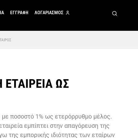
ΙΑ
ΕΓΓΡΑΦΗ
ΛΟΓΑΡΙΑΣΜΟΣ
ΤΑΙΡΟΣ
ΕΤΑΙΡΕΙΑ ΩΣ
υ) με ποσοστό 1% ως ετερόρρυθμο μέλος.
αιρεία εμπίπτει στην απαγόρευση της
όγω της εμπορικής ιδιότητας των εταίρων