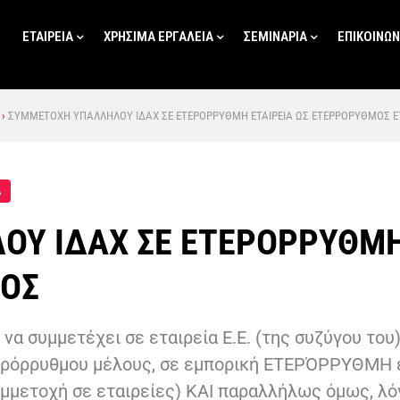
ΕΤΑΙΡΕΙΑ
ΧΡΗΣΙΜΑ ΕΡΓΑΛΕΙΑ
ΣΕΜΙΝΑΡΙΑ
ΕΠΙΚΟΙΝΩΝ
›
ΣΥΜΜΕΤΟΧΗ ΥΠΑΛΛΗΛΟΥ ΙΔΑΧ ΣΕ ΕΤΕΡΟΡΡΥΘΜΗ ΕΤΑΙΡΕΙΑ ΩΣ ΕΤΕΡΡΟΡΥΘΜΟΣ Ε
Δ
Υ ΙΔΑΧ ΣΕ ΕΤΕΡΟΡΡΥΘΜΗ 
ΡΟΣ
να συμμετέχει σε εταιρεία Ε.Ε. (της συζύγου το
ρόρρυθμου μέλους, σε εμπορική ΕΤΕΡΌΡΡΥΘΜΗ ετ
συμμετοχή σε εταιρείες) ΚΑΙ παραλλήλως όμως, λ