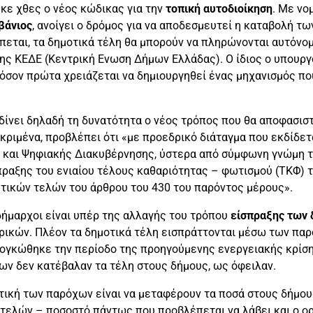
κε χθες ο νέος κώδικας για την
τοπική αυτοδιοίκηση
. Με νο
βάνιος
, ανοίγει ο δρόμος για να αποδεσμευτεί η καταβολή τω
πεται, τα δημοτικά τέλη θα μπορούν να πληρώνονται αυτόνο
ης ΚΕΔΕ (Κεντρική Ενωση Δήμων Ελλάδας). Ο ίδιος ο υπουργ
φόσον πρώτα χρειάζεται να δημιουργηθεί ένας μηχανισμός π
 δίνει δηλαδή τη δυνατότητα ο νέος τρόπος που θα αποφασιστ
εκριμένα, προβλέπει ότι «με προεδρικό διάταγμα που εκδίδ
 και Ψηφιακής Διακυβέρνησης, ύστερα από σύμφωνη γνώμη τη
ραξης του ενιαίου τέλους καθαριότητας – φωτισμού (ΤΚΦ) τ
ητικών τελών του άρθρου του 430 του παρόντος μέρους».
 δήμαρχοι είναι υπέρ της αλλαγής του τρόπου
είσπραξης των
ικών. Πλέον τα δημοτικά τέλη εισπράττονται μέσω των παρό
ιογκώθηκε την περίοδο της προηγούμενης ενεργειακής κρίση
ν δεν κατέβαλαν τα τέλη στους δήμους, ως όφειλαν.
κτική των παρόχων είναι να μεταφέρουν τα ποσά στους δήμου
 τελών – ποσοστό πάντως που προβλέπεται να λάβει και ο ορ