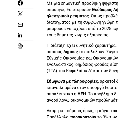
Με μια σημαντική προσθήκη ψηφίστη
υπουργός Εσωτερικών
Θεόδωρος Λι
ηλεκτρικού ρεύματος
. Οπως προβλέ
διατάγματος με τη σύμφωνη γνώμη τ
μπορούσε να ισχύσει από το 2028 ε
τους δημότες χωρίς εξαιρέσεις.
Η διάταξη έχει δυνητικό χαρακτήρα,
όποιους
δήμους
το επιλέξουν. Συγκ
Εθνικής Οικονομίας και Οικονομικών
εναλλακτικός, δημόσιος φορέας είσπ
(ΤΤΑ) του Κεφαλαίου Δ΄ και των δυν
Σύμφωνα με πληροφορίες
, αρκετοί
επανειλημμένα στον υπουργό Εσωτερ
αποκλειστικά η
ΔΕΗ
. Το πρόβλημα δ
αγορά λόγω οικονομικών προβλημάτω
Ακόμη και σήμερα, όμως, η πάγια τα
Παράλληλα,
παρακρατούν
το 3% των