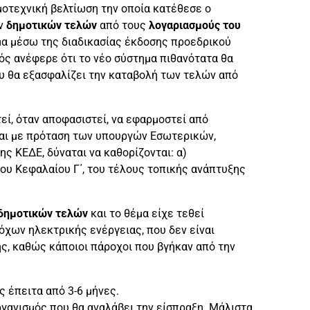
μοτεχνική βελτίωση την οποία κατέθεσε ο
ν
δημοτικών τελών
από τους
λογαριασμούς του
μα μέσω της διαδικασίας έκδοσης προεδρικού
ός ανέφερε ότι το νέο σύστημα πιθανότατα θα
ου θα εξασφαλίζει την καταβολή των τελών από
εί, όταν αποφασιστεί, να εφαρμοστεί από
εται με πρόταση των υπουργών Εσωτερικών,
ς ΚΕΔΕ, δύναται να καθορίζονται: α)
ου Κεφαλαίου Γ΄, του τέλους τοπικής ανάπτυξης
 δημοτικών τελών
και το θέμα είχε τεθεί
χων ηλεκτρικής ενέργειας, που δεν είναι
ς, καθώς κάποιοι πάροχοι που βγήκαν από την
ς έπειτα από 3-6 μήνες.
γανισμός που θα αναλάβει την είσπραξη. Μάλιστα,