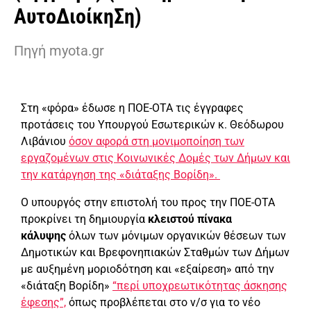
ΑυτοΔιοίκηΣη)
Πηγή myota.gr
Στη «φόρα» έδωσε η ΠΟΕ-ΟΤΑ τις έγγραφες
προτάσεις του Υπουργού Εσωτερικών κ. Θεόδωρου
Λιβάνιου
όσον αφορά στη μονιμοποίηση των
εργαζομένων στις Κοινωνικές Δομές των Δήμων και
την κατάργηση της «διάταξης Βορίδη».
Ο υπουργός στην επιστολή του προς την ΠΟΕ-ΟΤΑ
προκρίνει τη δημιουργία
κλειστού πίνακα
κάλυψης
όλων των μόνιμων οργανικών θέσεων των
Δημοτικών και Βρεφονηπιακών Σταθμών των Δήμων
με αυξημένη μοριοδότηση και «εξαίρεση» από την
«διάταξη Βορίδη»
“περί υποχρεωτικότητας άσκησης
έφεσης”,
όπως προβλέπεται στο ν/σ για το νέο