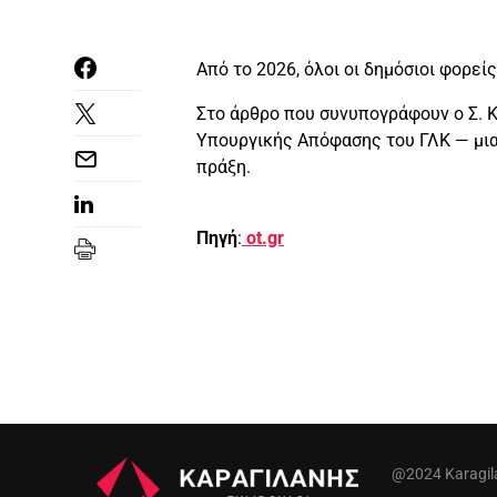
Από το 2026, όλοι οι δημόσιοι φορε
Στο άρθρο που συνυπογράφουν ο Σ. Κ
Υπουργικής Απόφασης του ΓΛΚ — μια 
πράξη.
Πηγή
:
ot.gr
@2024 Karagilan