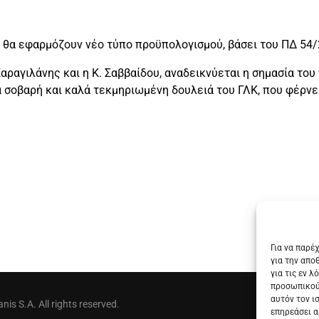
ίς θα εφαρμόζουν νέο τύπο προϋπολογισμού, βάσει του ΠΔ 54/
αραγιλάνης και η Κ. Σαββαίδου, αναδεικνύεται η σημασία του
σοβαρή και καλά τεκμηριωμένη δουλειά του ΓΛΚ, που φέρνει
Για να παρέ
για την απο
για τις εν 
προσωπικού
αυτόν τον ι
is S.A. All rights reserved.
επηρεάσει α