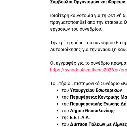
Σύμβουλοι Οργανισμών και Φορέων
.
Ιδιαίτερη καινοτομία για τη φετινή
πραγματοποιηθεί από την εταιρεία
O
εργασιών του συνεδρίου.
Την τρίτη ημέρα του συνεδρίου θα 
Αυτοδιοίκησης για την ανάδειξη καλ
Οι εγγραφές για το συνέδριο πραγμ
https://synedriokleisthenis2026.gr/pr
Το Ετήσιο Επιστημονικό Συνέδριο «Κλ
του
Υπουργείου Εσωτερικών
της
Περιφέρειας Κεντρικής Μα
της
Περιφερειακής Ένωσης Δή
του
Δήμου Θεσσαλονίκης
της
Ε.Ε.Τ.Α.Α.
του
Δικτύου Πόλεων με Λίμνες