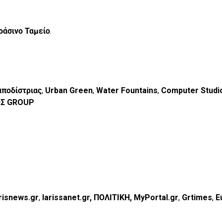
ράσινο Ταμείο
.
αποδίστριας
,
Urban Green
,
Water Fountains
,
Computer Studi
ΟΣ GROUP
risnews.gr
,
larissanet.gr, ΠΟΛΙΤΙΚΗ, MyPortal.gr
,
Grtimes
,
E