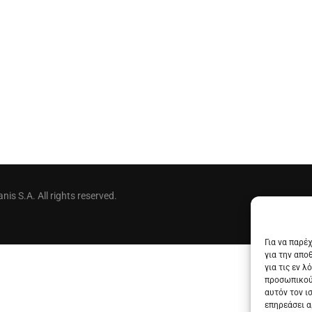
is S.A. All rights reserved.
Για να παρέ
για την απο
για τις εν 
προσωπικού
αυτόν τον ι
επηρεάσει α