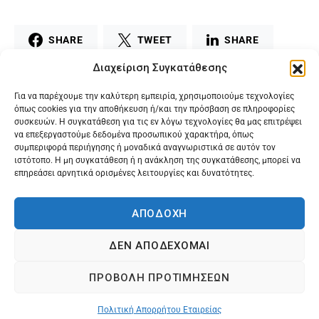
SHARE
TWEET
SHARE
Διαχείριση Συγκατάθεσης
MAIL
PRINT
Για να παρέχουμε την καλύτερη εμπειρία, χρησιμοποιούμε τεχνολογίες
όπως cookies για την αποθήκευση ή/και την πρόσβαση σε πληροφορίες
συσκευών. Η συγκατάθεση για τις εν λόγω τεχνολογίες θα μας επιτρέψει
να επεξεργαστούμε δεδομένα προσωπικού χαρακτήρα, όπως
συμπεριφορά περιήγησης ή μοναδικά αναγνωριστικά σε αυτόν τον
ιστότοπο. Η μη συγκατάθεση ή η ανάκληση της συγκατάθεσης, μπορεί να
επηρεάσει αρνητικά ορισμένες λειτουργίες και δυνατότητες.
ΑΠΟΔΟΧΗ
ΔΕΝ ΑΠΟΔΕΧΟΜΑΙ
@2024 Karagilanis S.A. All rights reserved.
ΠΡΟΒΟΛΗ ΠΡΟΤΙΜΗΣΕΩΝ
Πολιτική Απορρήτου Εταιρείας