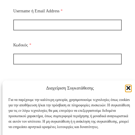
Username ή Email Address
*
Κωδικός
*
Διαχείριση Συγκατάθεσης
Να με θυμάσαι
Για να παρέχουμε την καλύτερη εμπειρία, χρησιμοποιούμε τεχνολογίες όπως cookies
για την αποθήκευση ή/και την πρόσβαση σε πληροφορίες συσκευών. Η συγκατάθεση
για τις εν λόγω τεχνολογίες θα μας επιτρέψει να επεξεργαστούμε δεδομένα
Χάσατε τον κωδικό σας;
προσωπικού χαρακτήρα, όπως συμπεριφορά περιήγησης ή μοναδικά αναγνωριστικά
σε αυτόν τον ιστότοπο. Η μη συγκατάθεση ή η ανάκληση της συγκατάθεσης, μπορεί
να επηρεάσει αρνητικά ορισμένες λειτουργίες και δυνατότητες.