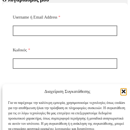
Username ή Email Address
*
Κωδικός
*
Να με θυμάσαι
Διαχείριση Συγκατάθεσης
Για να παρέχουμε την καλύτερη εμπειρία, χρησιμοποιούμε τεχνολογίες όπως cookies
για την αποθήκευση ή/και την πρόσβαση σε πληροφορίες συσκευών. Η συγκατάθεση
για τις εν λόγω τεχνολογίες θα μας επιτρέψει να επεξεργαστούμε δεδομένα
Χάσατε τον κωδικό σας;
προσωπικού χαρακτήρα, όπως συμπεριφορά περιήγησης ή μοναδικά αναγνωριστικά
σε αυτόν τον ιστότοπο. Η μη συγκατάθεση ή η ανάκληση της συγκατάθεσης, μπορεί
να επηρεάσει αρνητικά ορισμένες λειτουργίες και δυνατότητες.