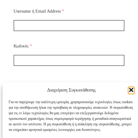
Username ή Email Address
*
Κωδικός
*
Διαχείριση Συγκατάθεσης
Να με θυμάσαι
Για να παρέχουμε την καλύτερη εμπειρία, χρησιμοποιούμε τεχνολογίες όπως cookies
για την αποθήκευση ή/και την πρόσβαση σε πληροφορίες συσκευών. Η συγκατάθεση
για τις εν λόγω τεχνολογίες θα μας επιτρέψει να επεξεργαστούμε δεδομένα
Χάσατε τον κωδικό σας;
προσωπικού χαρακτήρα, όπως συμπεριφορά περιήγησης ή μοναδικά αναγνωριστικά
σε αυτόν τον ιστότοπο. Η μη συγκατάθεση ή η ανάκληση της συγκατάθεσης, μπορεί
να επηρεάσει αρνητικά ορισμένες λειτουργίες και δυνατότητες.