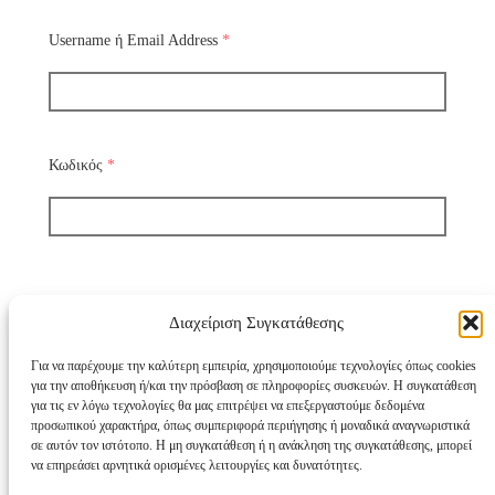
Username ή Email Address
*
Κωδικός
*
Διαχείριση Συγκατάθεσης
Να με θυμάσαι
Για να παρέχουμε την καλύτερη εμπειρία, χρησιμοποιούμε τεχνολογίες όπως cookies
για την αποθήκευση ή/και την πρόσβαση σε πληροφορίες συσκευών. Η συγκατάθεση
για τις εν λόγω τεχνολογίες θα μας επιτρέψει να επεξεργαστούμε δεδομένα
Χάσατε τον κωδικό σας;
προσωπικού χαρακτήρα, όπως συμπεριφορά περιήγησης ή μοναδικά αναγνωριστικά
σε αυτόν τον ιστότοπο. Η μη συγκατάθεση ή η ανάκληση της συγκατάθεσης, μπορεί
να επηρεάσει αρνητικά ορισμένες λειτουργίες και δυνατότητες.