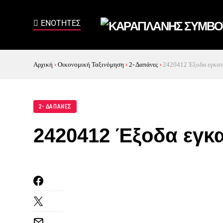
Αρχική
›
Οικονομική Ταξινόμηση
›
2- Δαπάνες
›
2420412 Έξοδα εγκατά
2- ΔΑΠΑΝΕΣ
2420412 Έξοδα εγκ