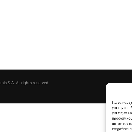
is S.A. All rights reserved.
Για να παρέ
για την απο
για τις εν 
προσωπικού
αυτόν τον ι
επηρεάσει α