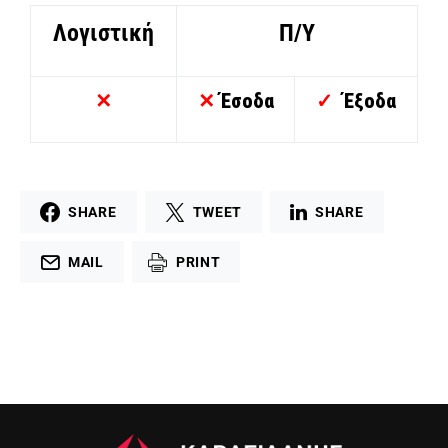
Λογιστική
Π/Υ
✕
✕
Έσοδα
✓
Έξοδα
SHARE
TWEET
SHARE
MAIL
PRINT