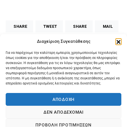
SHARE
TWEET
SHARE
MAIL
Διαχείριση Συγκατάθεσης
Για να παρέχουμε την καλύτερη εμπειρία, χρησιμοποιούμε τεχνολογίες
όπως cookies για την αποθήκευση ή/και την πρόσβαση σε πληροφορίες
συσκευών. Η συγκατάθεση για τις εν λόγω τεχνολογίες θα μας επιτρέψει
να επεξεργαστούμε δεδομένα προσωπικού χαρακτήρα, όπως
συμπεριφορά περιήγησης ή μοναδικά αναγνωριστικά σε αυτόν τον
ιστότοπο. Η μη συγκατάθεση ή η ανάκληση της συγκατάθεσης, μπορεί να
επηρεάσει αρνητικά ορισμένες λειτουργίες και δυνατότητες.
ΑΠΟΔΟΧΉ
@2024 Karagilanis S.A. All rights reserved.
ΔΕΝ ΑΠΟΔΈΧΟΜΑΙ
ΠΡΟΒΟΛΉ ΠΡΟΤΙΜΉΣΕΩΝ