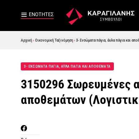
Αρχική
›
Οικονομική Ταξινόμηση
›
3- Ενσώματα πάγια, άυλα πάγια και απο
3- ΕΝΣΏΜΑΤΑ ΠΆΓΙΑ, ΆΥΛΑ ΠΆΓΙΑ ΚΑΙ ΑΠΟΘΈΜΑΤΑ
3150296 Σωρευμένες α
αποθεμάτων (Λογιστικ