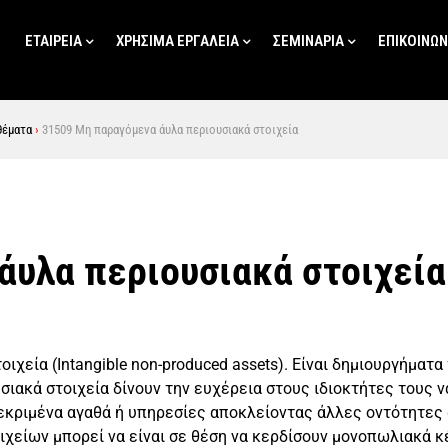
ΕΤΑΙΡΕΊΑ
ΧΡΗΣΙΜΑ ΕΡΓΑΛΕΙΑ
ΣΕΜΙΝΑΡΙΑ
ΕΠΙΚΟΙΝΩΝ
θέματα
›
31509 Μη παραγόμενα άυλα περιουσιακά στοιχεία
άυλα περιουσιακά στοιχεία
χεία (Intangible non-produced assets). Είναι δημιουργήματ
υσιακά στοιχεία δίνουν την ευχέρεια στους ιδιοκτήτες τους 
κριμένα αγαθά ή υπηρεσίες αποκλείοντας άλλες οντότητες α
ιχείων μπορεί να είναι σε θέση να κερδίσουν μονοπωλιακά κ