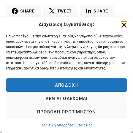
SHARE
TWEET
SHARE
Διαχείριση Συγκατάθεσης
MAIL
PRINT
Για να παρέχουμε την καλύτερη εμπειρία, χρησιμοποιούμε τεχνολογίες
όπως cookies για την αποθήκευση ή/και την πρόσβαση σε πληροφορίες
συσκευών. Η συγκατάθεση για τις εν λόγω τεχνολογίες θα μας επιτρέψει
να επεξεργαστούμε δεδομένα προσωπικού χαρακτήρα, όπως
συμπεριφορά περιήγησης ή μοναδικά αναγνωριστικά σε αυτόν τον
ιστότοπο. Η μη συγκατάθεση ή η ανάκληση της συγκατάθεσης, μπορεί να
επηρεάσει αρνητικά ορισμένες λειτουργίες και δυνατότητες.
ΑΠΟΔΟΧΗ
ΔΕΝ ΑΠΟΔΕΧΟΜΑΙ
@2024 Karagilanis S.A. All rights reserved.
ΠΡΟΒΟΛΗ ΠΡΟΤΙΜΗΣΕΩΝ
Πολιτική Απορρήτου Εταιρείας