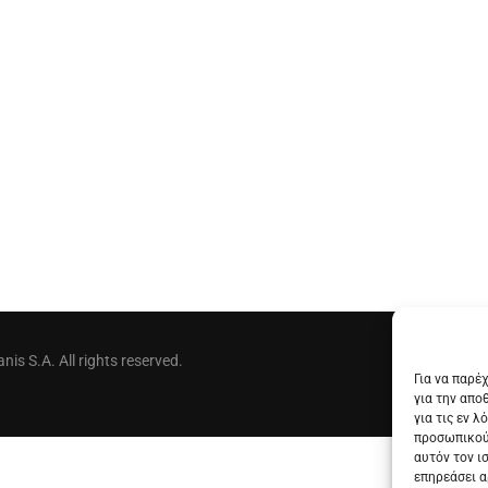
is S.A. All rights reserved.
Για να παρέ
για την απο
για τις εν 
προσωπικού
αυτόν τον ι
επηρεάσει α