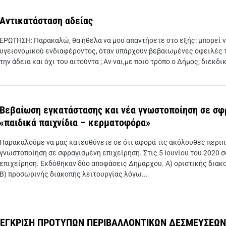
Αντικατάσταση αδείας
ΕΡΩΤΗΣΗ: Παρακαλώ, θα ήθελα να μου απαντήσετε στο εξής: μπορεί ν
υγειονομικού ενδιαφέροντος, όταν υπάρχουν βεβαιωμένες οφειλές τ
την άδεια και όχι του αιτούντα ; Αν ναι,με ποιό τρόπο ο Δήμος, διεκδ
Βεβαίωση εγκατάστασης και νέα γνωστοποίηση σε σφρ
«παιδικά παιχνίδια – κερματοφόρα»
Παρακαλούμε να μας κατευθύνετε σε ότι αφορά τις ακόλουθες περιπ
γνωστοποίηση σε σφραγισμένη επιχείρηση. Στις 5 Ιουνίου του 2020 
επιχείρηση. Εκδόθηκαν δύο αποφάσεις Δημάρχου. Α) οριστικής δια
Β) προσωρινής διακοπής λειτουργίας λόγω...
ΈΓΚΡΙΣΗ ΠΡΟΤΥΠΩΝ ΠΕΡΙΒΑΛΛΟΝΤΙΚΩΝ ΔΕΣΜΕΥΣΕΩΝ 