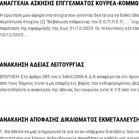
ΑΝΑΓΓΕΛΙΑ ΑΣΚΗΣΗΣ ΕΠΓΓΕΛΜΑΤΟΣ ΚΟΥΡΕΑ-ΚΟΜΜ
Η ερώτησή μου αφορά στα πτυχία που γίνονται δεκτά για να δοθεί ά
περίπτωση πτυχίου (ζ) "Βεβαίωση επάρκειας του Ε.Ο.Π.Π.Ε.Π. ...." εί
παράταση της εφαρμογής της έως 31/12/2023. Οι τελευταίες εξετά
10/12/2023....
ΑΝΑΚΛΗΣΗ ΑΔΕΙΑΣ ΛΕΙΤΟΥΡΓΙΑΣ
ΕΡΩΤΗΣΗ: Στο άρθρο 285 του ν.3463/2006 Κ.Δ.Κ αναφέρεται ότι προ
από τους δήμους είναι η μη ύπαρξη εις βάρος του ενδιφερομένου, 
οποτεδήποτε η ανάκληση της άδειας λειτουργίας ενός Κ.Υ.Ε από τον Δ
ΑΝΑΚΛΗΣΗ ΑΠΟΦΑΣΗΣ ΔΙΚΑΙΩΜΑΤΟΣ ΕΚΜΕΤΑΛΛΕΥΣΗ
1. Θα ήθελα να μας ενημερώσετε για το αν υπάρχουν διατάξεις που 
περιπτέρου για λόγους πολεοδομικών παραβάσεων καθότι μας κοινο