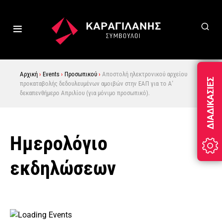
Αρχική
›
Events
›
Προσωπικού
›
Αποστολή ηλεκτρονικού αρχείου
ΔΙΑΔΙΚΑΣΊΕΣ
προκαταβολής δεδουλευμένων αμοιβών στην ΕΑΠ για το Α’
δεκαπενθήμερο Απριλίου (για μόνιμο προσωπικό).
Ημερολόγιο
εκδηλώσεων