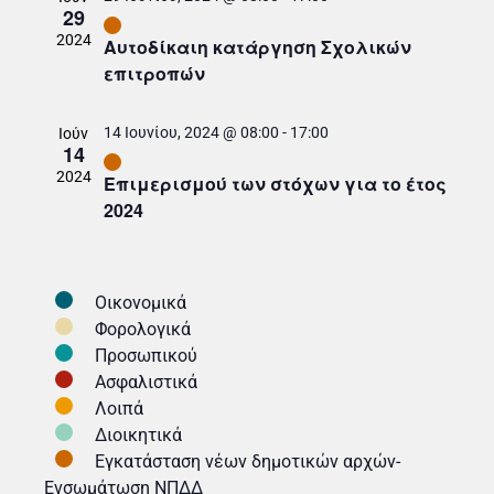
d
w
S
29
s
2024
Αυτοδίκαιη κατάργηση Σχολικών
a
e
επιτροπών
N
r
a
a
14 Ιουνίου, 2024 @ 08:00
-
17:00
Ιούν
14
v
o
r
2024
Eπιμερισμού των στόχων για το έτος
i
2024
f
c
g
E
h
a
Οικονομικά
t
v
Φορολογικά
a
Προσωπικού
i
Ασφαλιστικά
e
n
o
Λοιπά
Διοικητικά
n
d
n
Εγκατάσταση νέων δημοτικών αρχών-
Ενσωμάτωση ΝΠΔΔ