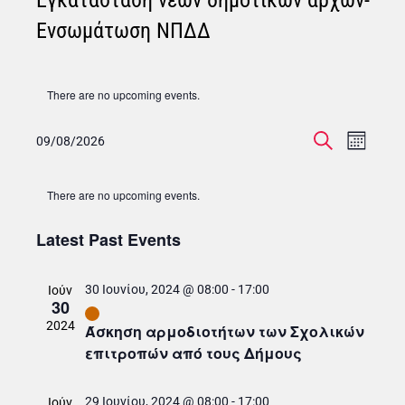
Εγκατάσταση νέων δημοτικών αρχών-
Ενσωμάτωση ΝΠΔΔ
There are no upcoming events.
E
E
09/08/2026
MONT
SEARCH
Select
v
C
date.
v
There are no upcoming events.
e
a
e
n
Latest Past Events
l
t
n
30 Ιουνίου, 2024 @ 08:00
-
17:00
Ιούν
V
30
e
t
2024
Άσκηση αρμοδιοτήτων των Σχολικών
i
επιτροπών από τους Δήμους
n
s
e
29 Ιουνίου, 2024 @ 08:00
-
17:00
Ιούν